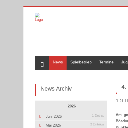
Home
News
Spielbetrieb
Termine
Jug
4.
News Archiv
21.1
2026
Am ges
1 Eintrag
Juni 2026
Bösdor
2 Einträge
Mai 2026
Punkte