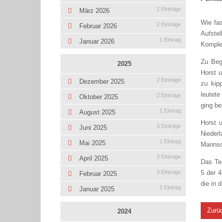
2 Einträge
März 2026
Wie fas
2 Einträge
Februar 2026
Aufstel
1 Eintrag
Januar 2026
Komple
Zu Beg
2025
Horst u
2 Einträge
Dezember 2025
zu kip
leutete
2 Einträge
Oktober 2025
ging be
1 Eintrag
August 2025
Horst 
3 Einträge
Juni 2025
Niederl
1 Eintrag
Mai 2025
Mannsch
3 Einträge
April 2025
Das Tea
5 der 
3 Einträge
Februar 2025
die in 
1 Eintrag
Januar 2025
Zurü
2024