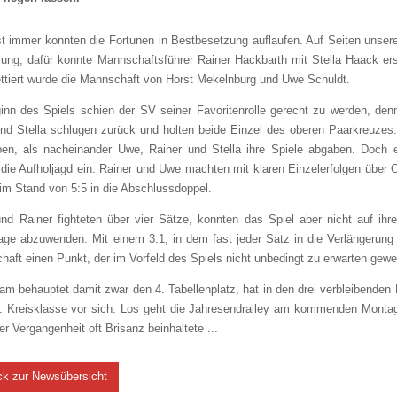
t immer konnten die Fortunen in Bestbesetzung auflaufen. Auf Seiten unsere
lung, dafür konnte Mannschaftsführer Rainer Hackbarth mit Stella Haack ers
ttiert wurde die Mannschaft von Horst Mekelnburg und Uwe Schuldt.
inn des Spiels schien der SV seiner Favoritenrolle gerecht zu werden, de
nd Stella schlugen zurück und holten beide Einzel des oberen Paarkreuzes.
pen, als nacheinander Uwe, Rainer und Stella ihre Spiele abgaben. Doch
 die Aufholjagd ein. Rainer und Uwe machten mit klaren Einzelerfolgen über 
im Stand von 5:5 in die Abschlussdoppel.
und Rainer fighteten über vier Sätze, konnten das Spiel aber nicht auf ih
age abzuwenden. Mit einem 3:1, in dem fast jeder Satz in die Verlängerung 
aft einen Punkt, der im Vorfeld des Spiels nicht unbedingt zu erwarten gew
m behauptet damit zwar den 4. Tabellenplatz, hat in den drei verbleibende
4. Kreisklasse vor sich. Los geht die Jahresendralley am kommenden Monta
der Vergangenheit oft Brisanz beinhaltete ...
ck zur Newsübersicht