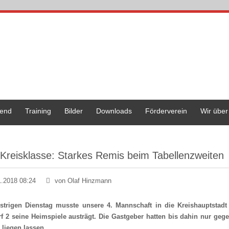
end
Training
Bilder
Downloads
Förderverein
Wir über
 Kreisklasse: Starkes Remis beim Tabellenzweiten
1.2018 08:24
von Olaf Hinzmann
trigen Dienstag musste unsere 4. Mannschaft in die Kreishauptstadt 
f 2 seine Heimspiele austrägt. Die Gastgeber hatten bis dahin nur geg
 liegen lassen.