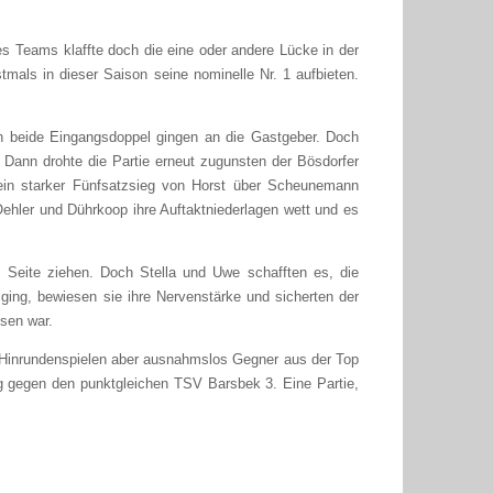
s Teams klaffte doch die eine oder andere Lücke in der
tmals in dieser Saison seine nominelle Nr. 1 aufbieten.
nn beide Eingangsdoppel gingen an die Gastgeber. Doch
 Dann drohte die Partie erneut zugunsten der Bösdorfer
 ein starker Fünfsatzsieg von Horst über Scheunemann
Oehler und Dührkoop ihre Auftaktniederlagen wett und es
re Seite ziehen. Doch Stella und Uwe schafften es, die
ging, bewiesen sie ihre Nervenstärke und sicherten der
esen war.
n Hinrundenspielen aber ausnahmslos Gegner aus der Top
g gegen den punktgleichen TSV Barsbek 3. Eine Partie,