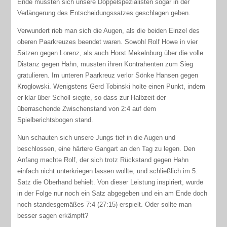
Ende mussten sich unsere Doppelspezialisten sogar in der
Verlängerung des Entscheidungssatzes geschlagen geben.
Verwundert rieb man sich die Augen, als die beiden Einzel des
oberen Paarkreuzes beendet waren. Sowohl Rolf Howe in vier
Sätzen gegen Lorenz, als auch Horst Mekelnburg über die volle
Distanz gegen Hahn, mussten ihren Kontrahenten zum Sieg
gratulieren. Im unteren Paarkreuz verlor Sönke Hansen gegen
Kroglowski. Wenigstens Gerd Tobinski holte einen Punkt, indem
er klar über Scholl siegte, so dass zur Halbzeit der
überraschende Zwischenstand von 2:4 auf dem
Spielberichtsbogen stand.
Nun schauten sich unsere Jungs tief in die Augen und
beschlossen, eine härtere Gangart an den Tag zu legen. Den
Anfang machte Rolf, der sich trotz Rückstand gegen Hahn
einfach nicht unterkriegen lassen wollte, und schließlich im 5.
Satz die Oberhand behielt. Von dieser Leistung inspiriert, wurde
in der Folge nur noch ein Satz abgegeben und ein am Ende doch
noch standesgemäßes 7:4 (27:15) erspielt. Oder sollte man
besser sagen erkämpft?