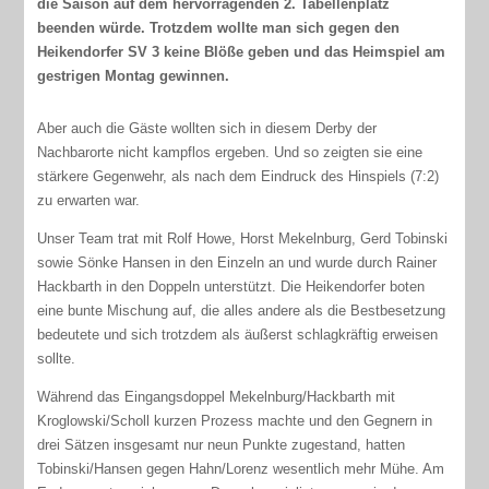
die Saison auf dem hervorragenden 2. Tabellenplatz
beenden würde. Trotzdem wollte man sich gegen den
Heikendorfer SV 3 keine Blöße geben und das Heimspiel am
gestrigen Montag gewinnen.
Aber auch die Gäste wollten sich in diesem Derby der
Nachbarorte nicht kampflos ergeben. Und so zeigten sie eine
stärkere Gegenwehr, als nach dem Eindruck des Hinspiels (7:2)
zu erwarten war.
Unser Team trat mit Rolf Howe, Horst Mekelnburg, Gerd Tobinski
sowie Sönke Hansen in den Einzeln an und wurde durch Rainer
Hackbarth in den Doppeln unterstützt. Die Heikendorfer boten
eine bunte Mischung auf, die alles andere als die Bestbesetzung
bedeutete und sich trotzdem als äußerst schlagkräftig erweisen
sollte.
Während das Eingangsdoppel Mekelnburg/Hackbarth mit
Kroglowski/Scholl kurzen Prozess machte und den Gegnern in
drei Sätzen insgesamt nur neun Punkte zugestand, hatten
Tobinski/Hansen gegen Hahn/Lorenz wesentlich mehr Mühe. Am