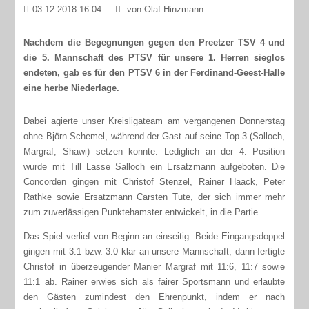
03.12.2018 16:04
von Olaf Hinzmann
Nachdem die Begegnungen gegen den Preetzer TSV 4 und
die 5. Mannschaft des PTSV für unsere 1. Herren sieglos
endeten, gab es für den PTSV 6 in der Ferdinand-Geest-Halle
eine herbe Niederlage.
Dabei agierte unser Kreisligateam am vergangenen Donnerstag
ohne Björn Schemel, während der Gast auf seine Top 3 (Salloch,
Margraf, Shawi) setzen konnte. Lediglich an der 4. Position
wurde mit Till Lasse Salloch ein Ersatzmann aufgeboten. Die
Concorden gingen mit Christof Stenzel, Rainer Haack, Peter
Rathke sowie Ersatzmann Carsten Tute, der sich immer mehr
zum zuverlässigen Punktehamster entwickelt, in die Partie.
Das Spiel verlief von Beginn an einseitig. Beide Eingangsdoppel
gingen mit 3:1 bzw. 3:0 klar an unsere Mannschaft, dann fertigte
Christof in überzeugender Manier Margraf mit 11:6, 11:7 sowie
11:1 ab. Rainer erwies sich als fairer Sportsmann und erlaubte
den Gästen zumindest den Ehrenpunkt, indem er nach