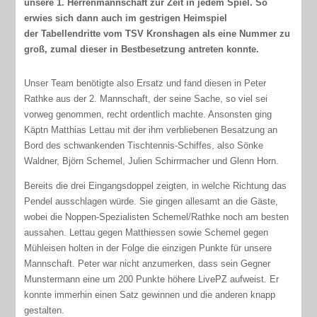
unsere 1. Herrenmannschaft zur Zeit in jedem Spiel. So
erwies sich dann auch im gestrigen Heimspiel
der Tabellendritte vom TSV Kronshagen als eine Nummer zu
groß, zumal dieser in Bestbesetzung antreten konnte.
Unser Team benötigte also Ersatz und fand diesen in Peter
Rathke aus der 2. Mannschaft, der seine Sache, so viel sei
vorweg genommen, recht ordentlich machte. Ansonsten ging
Käptn Matthias Lettau mit der ihm verbliebenen Besatzung an
Bord des schwankenden Tischtennis-Schiffes, also Sönke
Waldner, Björn Schemel, Julien Schirrmacher und Glenn Horn.
Bereits die drei Eingangsdoppel zeigten, in welche Richtung das
Pendel ausschlagen würde. Sie gingen allesamt an die Gäste,
wobei die Noppen-Spezialisten Schemel/Rathke noch am besten
aussahen. Lettau gegen Matthiessen sowie Schemel gegen
Mühleisen holten in der Folge die einzigen Punkte für unsere
Mannschaft. Peter war nicht anzumerken, dass sein Gegner
Munstermann eine um 200 Punkte höhere LivePZ aufweist. Er
konnte immerhin einen Satz gewinnen und die anderen knapp
gestalten.