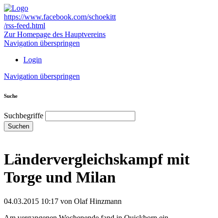
https://www.facebook.com/schoekitt
/rss-feed.html
Zur Homepage des Hauptvereins
Navigation überspringen
Login
Navigation überspringen
Suche
Suchbegriffe
Suchen
Ländervergleichskampf mit
Torge und Milan
04.03.2015 10:17
von Olaf Hinzmann
Am vergangenen Wochenende fand in Quickborn ein