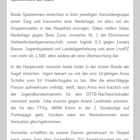
Beide Spielerinnen erreichten in ihrer jeweiligen Vorrundengruppe
einen Sieg und kassierten eine Niederlage, so dass sie als
Gruppenzweite in das Hauptfeld einzogen. Dabei stellen Julias
Niederlage gegen Berit Zuna, immerhin Nr. 1 der Elmshorner
Verbandsoberligamannschaft, sowie Ingrids 0:3 gegen Lenara
Breyer, Jugendspielerin mit Landeligaerfahrung und einer LivePZ
von mehr als 1.500, alles andere als eine Überraschung dar.
In der Hauptrunde mussten beide leider in der ersten Runde die
Segel streichen. Ingrid bekam es mit der erst 14-jährigen Anna
Schüler vom SV Friedrichsgabe zu tun. Wer die einschlägige
Presse aufmerksam verfolgt, weiß, dass Anna erst kürzlich von
der Jugendbundestrainerin für den DTTB-Nachwuchskader
nominiert wurde. Julia musste gegen Ariane Liedmeier antreten,
die für den TTVg. WRW Kleve in der 2. Bundesliga auf
Punktejagd geht. Insofern wäre ein Weiterkommen einer
Sensation gleichgekommen.
Immerhin schafften es unsere Damen gemeinsam im Doppel
nach einen Sieg über Grupe/Moor (SV Friedrichsgabe) bis ins