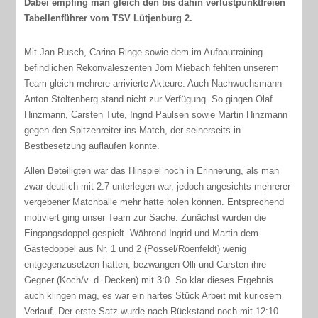
Dabei empfing man gleich den bis dahin verlustpunktfreien
Tabellenführer vom TSV Lütjenburg 2.
Mit Jan Rusch, Carina Ringe sowie dem im Aufbautraining
befindlichen Rekonvaleszenten Jörn Miebach fehlten unserem
Team gleich mehrere arrivierte Akteure. Auch Nachwuchsmann
Anton Stoltenberg stand nicht zur Verfügung. So gingen Olaf
Hinzmann, Carsten Tute, Ingrid Paulsen sowie Martin Hinzmann
gegen den Spitzenreiter ins Match, der seinerseits in
Bestbesetzung auflaufen konnte.
Allen Beteiligten war das Hinspiel noch in Erinnerung, als man
zwar deutlich mit 2:7 unterlegen war, jedoch angesichts mehrerer
vergebener Matchbälle mehr hätte holen können. Entsprechend
motiviert ging unser Team zur Sache. Zunächst wurden die
Eingangsdoppel gespielt. Während Ingrid und Martin dem
Gästedoppel aus Nr. 1 und 2 (Possel/Roenfeldt) wenig
entgegenzusetzen hatten, bezwangen Olli und Carsten ihre
Gegner (Koch/v. d. Decken) mit 3:0. So klar dieses Ergebnis
auch klingen mag, es war ein hartes Stück Arbeit mit kuriosem
Verlauf. Der erste Satz wurde nach Rückstand noch mit 12:10