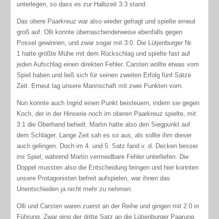
unterlegen, so dass es zur Halbzeit 3:3 stand.
Das obere Paarkreuz war also wieder gefragt und spielte erneut
groß auf. Olli konnte überraschenderweise ebenfalls gegen
Possel gewinnen, und zwar sogar mit 3:0. Die Lütjenburger Nr.
1 hatte größte Mühe mit dem Rückschlag und spielte fast auf
jeden Aufschlag einen direkten Fehler. Carsten wollte etwas vom
Spiel haben und ließ sich für seinen zweiten Erfolg fünf Sätze
Zeit. Erneut lag unsere Mannschaft mit zwei Punkten vorn.
Nun konnte auch Ingrid einen Punkt beisteuern, indem sie gegen
Koch, der in der Hinserie noch im oberen Paarkreuz spielte, mit
3:1 die Oberhand behielt. Martin hatte also den Siegpunkt auf
dem Schläger. Lange Zeit sah es so aus, als sollte ihm dieser
auch gelingen. Doch im 4. und 5. Satz fand v. d. Decken besser
ins Spiel, während Martin vermeidbare Fehler unterliefen. Die
Doppel mussten also die Entscheidung bringen und hier konnten
unsere Protagonisten befreit aufspielen, war ihnen das
Unentschieden ja nicht mehr zu nehmen.
Olli und Carsten waren zuerst an der Reihe und gingen mit 2:0 in
Führung. Zwar ging der dritte Satz an die Lütjenburger Paarung,