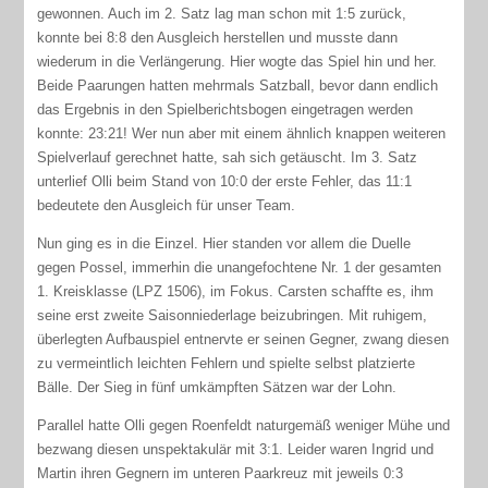
gewonnen. Auch im 2. Satz lag man schon mit 1:5 zurück,
konnte bei 8:8 den Ausgleich herstellen und musste dann
wiederum in die Verlängerung. Hier wogte das Spiel hin und her.
Beide Paarungen hatten mehrmals Satzball, bevor dann endlich
das Ergebnis in den Spielberichtsbogen eingetragen werden
konnte: 23:21! Wer nun aber mit einem ähnlich knappen weiteren
Spielverlauf gerechnet hatte, sah sich getäuscht. Im 3. Satz
unterlief Olli beim Stand von 10:0 der erste Fehler, das 11:1
bedeutete den Ausgleich für unser Team.
Nun ging es in die Einzel. Hier standen vor allem die Duelle
gegen Possel, immerhin die unangefochtene Nr. 1 der gesamten
1. Kreisklasse (LPZ 1506), im Fokus. Carsten schaffte es, ihm
seine erst zweite Saisonniederlage beizubringen. Mit ruhigem,
überlegten Aufbauspiel entnervte er seinen Gegner, zwang diesen
zu vermeintlich leichten Fehlern und spielte selbst platzierte
Bälle. Der Sieg in fünf umkämpften Sätzen war der Lohn.
Parallel hatte Olli gegen Roenfeldt naturgemäß weniger Mühe und
bezwang diesen unspektakulär mit 3:1. Leider waren Ingrid und
Martin ihren Gegnern im unteren Paarkreuz mit jeweils 0:3