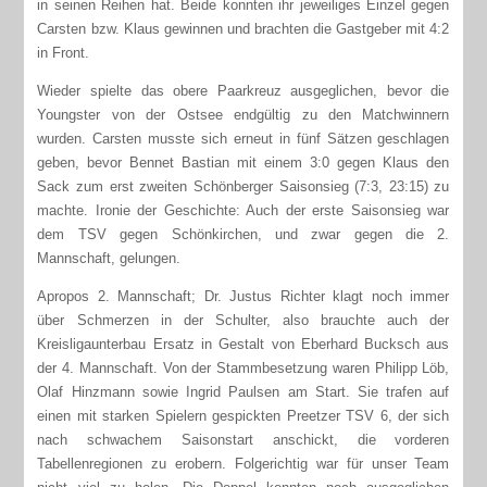
in seinen Reihen hat. Beide konnten ihr jeweiliges Einzel gegen
Carsten bzw. Klaus gewinnen und brachten die Gastgeber mit 4:2
in Front.
Wieder spielte das obere Paarkreuz ausgeglichen, bevor die
Youngster von der Ostsee endgültig zu den Matchwinnern
wurden. Carsten musste sich erneut in fünf Sätzen geschlagen
geben, bevor Bennet Bastian mit einem 3:0 gegen Klaus den
Sack zum erst zweiten Schönberger Saisonsieg (7:3, 23:15) zu
machte. Ironie der Geschichte: Auch der erste Saisonsieg war
dem TSV gegen Schönkirchen, und zwar gegen die 2.
Mannschaft, gelungen.
Apropos 2. Mannschaft; Dr. Justus Richter klagt noch immer
über Schmerzen in der Schulter, also brauchte auch der
Kreisligaunterbau Ersatz in Gestalt von Eberhard Bucksch aus
der 4. Mannschaft. Von der Stammbesetzung waren Philipp Löb,
Olaf Hinzmann sowie Ingrid Paulsen am Start. Sie trafen auf
einen mit starken Spielern gespickten Preetzer TSV 6, der sich
nach schwachem Saisonstart anschickt, die vorderen
Tabellenregionen zu erobern. Folgerichtig war für unser Team