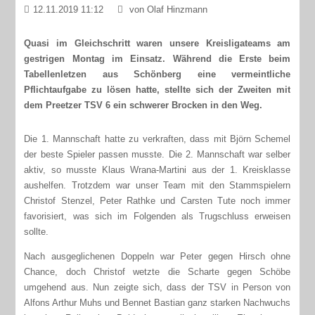
12.11.2019 11:12
von Olaf Hinzmann
Quasi im Gleichschritt waren unsere Kreisligateams am
gestrigen Montag im Einsatz. Während die Erste beim
Tabellenletzen aus Schönberg eine vermeintliche
Pflichtaufgabe zu lösen hatte, stellte sich der Zweiten mit
dem Preetzer TSV 6 ein schwerer Brocken in den Weg.
Die 1. Mannschaft hatte zu verkraften, dass mit Björn Schemel
der beste Spieler passen musste. Die 2. Mannschaft war selber
aktiv, so musste Klaus Wrana-Martini aus der 1. Kreisklasse
aushelfen. Trotzdem war unser Team mit den Stammspielern
Christof Stenzel, Peter Rathke und Carsten Tute noch immer
favorisiert, was sich im Folgenden als Trugschluss erweisen
sollte.
Nach ausgeglichenen Doppeln war Peter gegen Hirsch ohne
Chance, doch Christof wetzte die Scharte gegen Schöbe
umgehend aus. Nun zeigte sich, dass der TSV in Person von
Alfons Arthur Muhs und Bennet Bastian ganz starken Nachwuchs