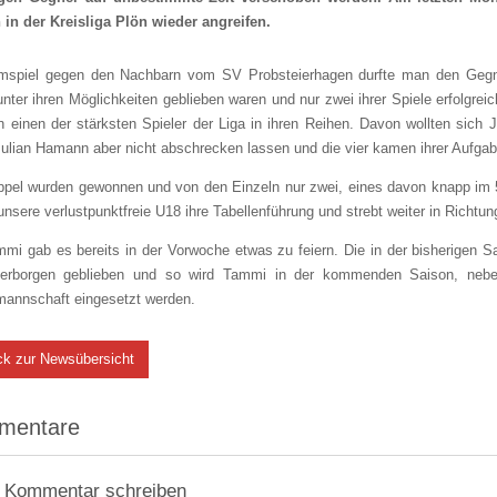
 in der Kreisliga Plön wieder angreifen.
mspiel gegen den Nachbarn vom SV Probsteierhagen durfte man den Gegne
nter ihren Möglichkeiten geblieben waren und nur zwei ihrer Spiele erfolgre
 einen der stärksten Spieler der Liga in ihren Reihen. Davon wollten sich
ulian Hamann aber nicht abschrecken lassen und die vier kamen ihrer Aufgab
ppel wurden gewonnen und von den Einzeln nur zwei, eines davon knapp im 5
 unsere verlustpunktfreie U18 ihre Tabellenführung und strebt weiter in Richtu
mmi gab es bereits in der Vorwoche etwas zu feiern. Die in der bisherigen
verborgen geblieben und so wird Tammi in der kommenden Saison, neben 
mannschaft eingesetzt werden.
ck zur Newsübersicht
mentare
 Kommentar schreiben