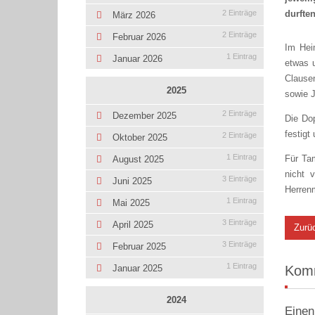
durften
2 Einträge
März 2026
2 Einträge
Februar 2026
Im Hei
1 Eintrag
Januar 2026
etwas u
Clausen
2025
sowie J
2 Einträge
Dezember 2025
Die Do
festigt
2 Einträge
Oktober 2025
1 Eintrag
Für Ta
August 2025
nicht 
3 Einträge
Juni 2025
Herren
1 Eintrag
Mai 2025
3 Einträge
April 2025
Zurü
3 Einträge
Februar 2025
1 Eintrag
Januar 2025
Kom
2024
Einen