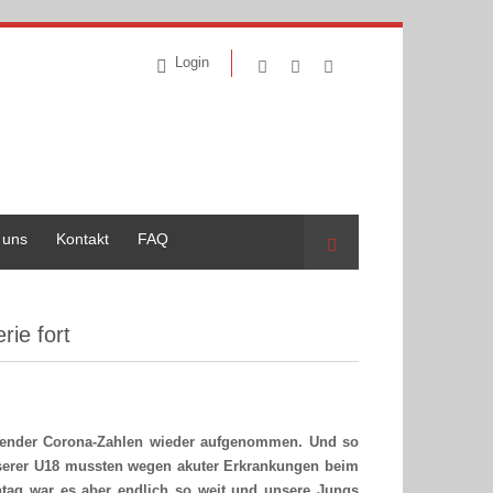
Login
 uns
Kontakt
FAQ
Suche
rie fort
eigender Corona-Zahlen wieder aufgenommen. Und so
nserer U18 mussten wegen akuter Erkrankungen beim
tag war es aber endlich so weit und unsere Jungs