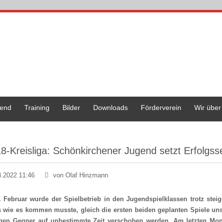
end
Training
Bilder
Downloads
Förderverein
Wir über
8-Kreisliga: Schönkirchener Jugend setzt Erfolgsse
3.2022 11:46
von Olaf Hinzmann
 Februar wurde der Spielbetrieb in den Jugendspielklassen trotz st
 wie es kommen musste, gleich die ersten beiden geplanten Spiele u
igen Gegner auf unbestimmte Zeit verschoben werden. Am letzten Mon