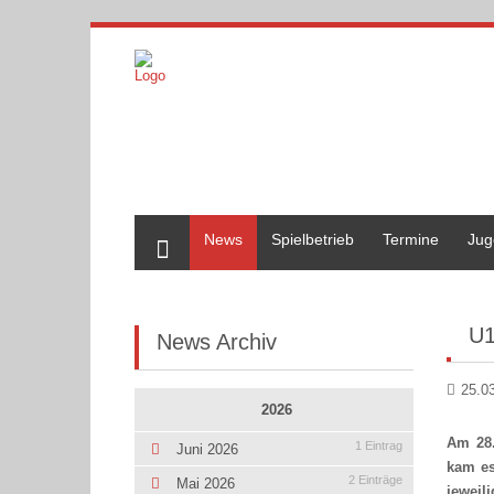
Home
News
Spielbetrieb
Termine
Jug
U1
News Archiv
25.0
2026
Am 28.
1 Eintrag
Juni 2026
kam es
2 Einträge
Mai 2026
jeweil