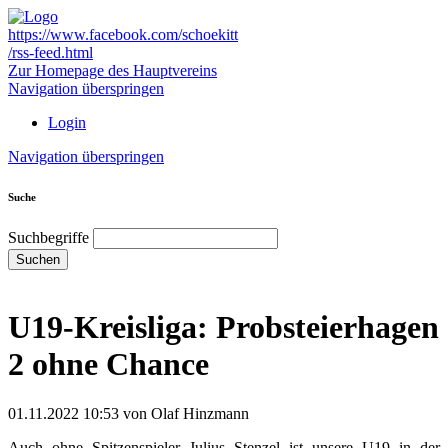
https://www.facebook.com/schoekitt
/rss-feed.html
Zur Homepage des Hauptvereins
Navigation überspringen
Login
Navigation überspringen
Suche
Suchbegriffe
Suchen
U19-Kreisliga: Probsteierhagen
2 ohne Chance
01.11.2022 10:53
von Olaf Hinzmann
Auch ohne Spitzenspieler Julius Stenzel ist unsere U19 in der