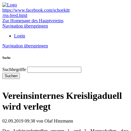
https://www.facebook.com/schoekitt
/rss-feed.html
Zur Homepage des Hauptvereins
Navigation überspringen
Login
Navigation überspringen
Suche
Suchbegriffe
Suchen
Vereinsinternes Kreisligaduell
wird verlegt
02.09.2019 09:38
von Olaf Hinzmann
Das Aufeinandertreffen unserer 1. und 2. Mannschaften, dass