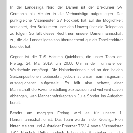
In der Landesliga Nord der Damen ist der Breklumer SV
Germania als Meister in die Verbandsliga aufgestiegen. Der
punktgleiche Vizemeister SV Fockbek hat auf die Möglichkeit
verzichtet, den Breklumern über den Umweg über die Relegation
zu folgen. So fällt dieses Recht nun unserer Damenmannschaft
zu, die die Landesligasaison überraschend gut als Tabellendritter
beendet hat.
Gegner ist die TuS Holstein Quickborn, die unser Team am
Freitag, 24. Mai 2019, um 20.00 Uhr in der Turnhalle der
Waldschule empfängt. Die Holsteinerinnen sind an den beiden
Spitzenpositionen topbesetzt, jedoch ist unser Team insgesamt
ausgeglichener aufgestellt. Es fällt also schwer, einer
Mannschaft die Favoritenstellung zuzuweisen und viel wird davon
abhängen, wen Mannschaftskapitänin Julia Sönder ins Aufgebot
beruft.
Bereits am morgigen Freitag wird es für unsere 1.
Herrenmannschaft ernst. Das Team wurde in der Kreisliga Plön
hinter Meister und Aufsteiger Preetzer TSV 4 sowie Vizemeister
TSV Barsbek Dritter, jedoch haben die Barsbeker auf die